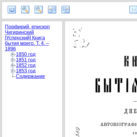
Порфирий, епископ
Чигиринский
[Успенский] Книга
бытия моего. Т. 4. –
1896
1850 год
1851 год
1852 год
1853 год
Содержание