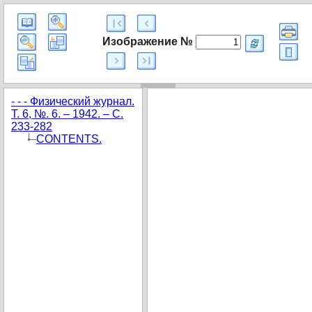
Изображение №
- - - Физический журнал.
Т. 6, №. 6. – 1942. – С.
233-282
CONTENTS.