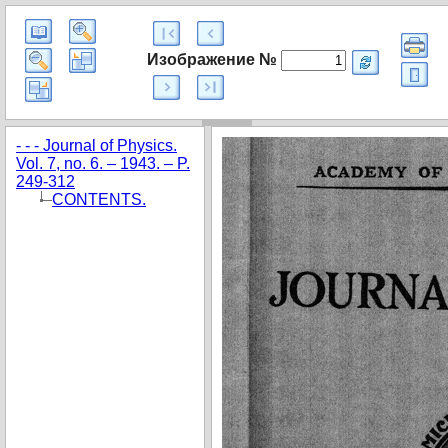
Изображение №
- - - Journal of Physics.
Vol. 7, no. 6. – 1943. – P.
249-312
CONTENTS.