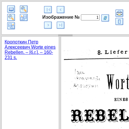
Изображение №
Кропоткин Петр
Алексеевич Worte eines
Rebellen. – [б.г.]. – 160-
231 s.