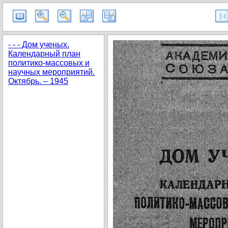
- - - Дом ученых.
Календарный план
политико-массовых и
научных мероприятий.
Октябрь. – 1945