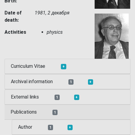
Birth:
Date of
1981, 2 декабря
death:
Activities
physics
Curriculum Vitae
+
Archival information
1
+
External links
1
+
Publications
1
Author
1
+