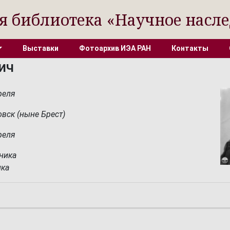
я библиотека «Научное насле
Выставки
Фотоархив ИЭА РАН
Контакты
ич
реля
овск (ныне Брест)
реля
ника
ика