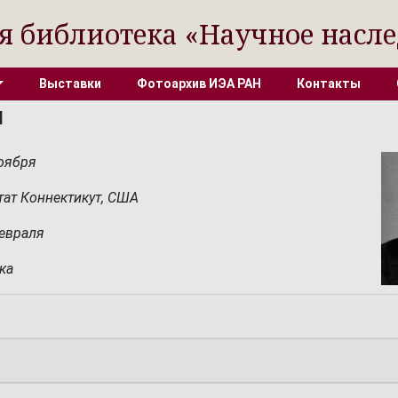
я библиотека «Научное насле
Выставки
Фотоархив ИЭА РАН
Контакты
н
ноября
тат Коннектикут, США
февраля
ка