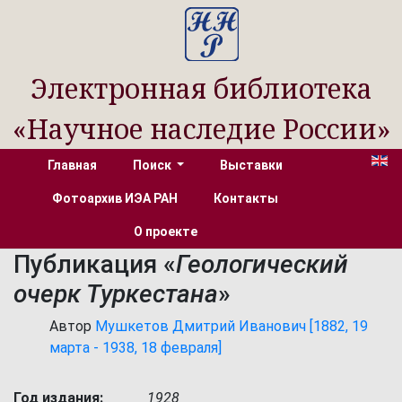
Электронная библиотека
«Научное наследие России»
Главная
Поиск
Выставки
Фотоархив ИЭА РАН
Контакты
О проекте
Публикация «
Геологический
очерк Туркестана
»
Автор
Мушкетов Дмитрий Иванович [1882, 19
марта - 1938, 18 февраля]
Год издания:
1928