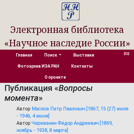
Электронная библиотека
«Научное наследие России»
Главная
Поиск
Выставки
Фотоархив ИЭА РАН
Контакты
О проекте
Публикация «
Вопросы
момента
»
Автор
Маслов Петр Павлович [1867, 15 (27) июля
- 1946, 4 июня]
Автор
Череванин Фёдор Андреевич [1869,
ноябрь - 1938, 8 марта]