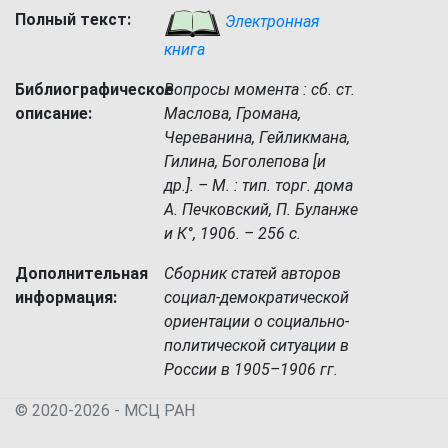
Полный текст:
Электронная
книга
Библиографическое
Вопросы момента : сб. ст.
описание:
Маслова, Громана,
Череванина, Гейликмана,
Гилина, Боголепова [и
др.]. – М. : тип. торг. дома
А. Печковский, П. Буланже
и К°, 1906. – 256 с.
Дополнительная
Сборник статей авторов
информация:
социал-демократической
ориентации о социально-
политической ситуации в
России в 1905–1906 гг.
© 2020-2026 - МСЦ РАН