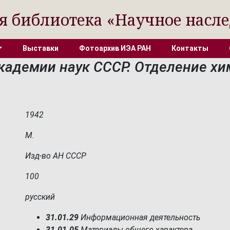
я библиотека «Научное насле
Выставки
Фотоархив ИЭА РАН
Контакты
кадемии наук СССР. Отделение хим
1942
М.
Изд-во АН СССР
100
русский
31.01.29
Информационная деятельность
31.01.05
Материалы общего характера