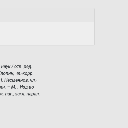
аук / отв. ред.
Хлопин, чл.-корр.
Н. Несмеянов, чл.-
ин. – М. : Изд-во
 паг., загл. парал.