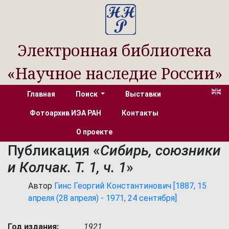
Электронная библиотека
«Научное наследие России»
Главная
Поиск
Выставки
Фотоархив ИЭА РАН
Контакты
О проекте
Публикация «
Сибирь, союзники
и Колчак. Т. 1, ч. 1
»
Автор
Гинс Георгий Константинович [1887, 15
апреля (28 апреля) - 1971, 24 сентября]
Год издания:
1921