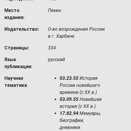
Место
Пекин
издания:
Издательство:
О-во возрождения России
в г. Харбине
Страницы:
334
Язык
русский
публикации:
Научная
03.23.55
История
тематика
России новейшего
времени (с XX в.)
03.09.55
Новейшая
история (c XX в.)
17.82.94
Мемуары,
биографии,
дневники.