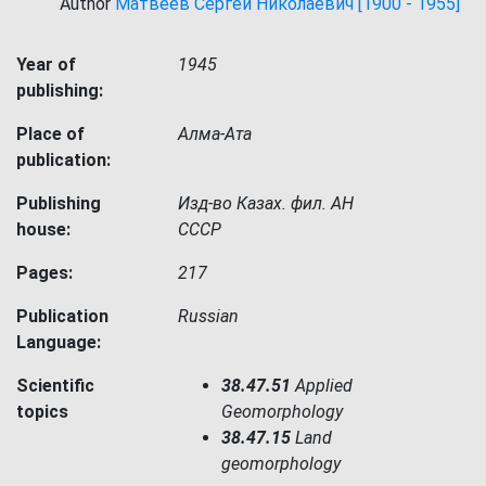
Author
Матвеев Сергей Николаевич [1900 - 1955]
Year of
1945
publishing:
Place of
Алма-Ата
publication:
Publishing
Изд-во Казах. фил. АН
house:
СССР
Pages:
217
Publication
Russian
Language:
Scientific
38.47.51
Applied
topics
Geomorphology
38.47.15
Land
geomorphology