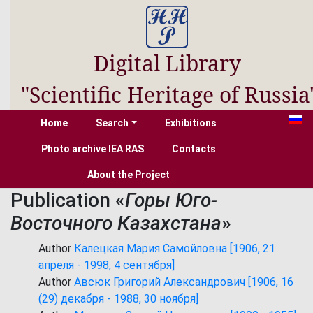
Digital Library
"Scientific Heritage of Russia
Home
Search
Exhibitions
Photo archive IEA RAS
Contacts
About the Project
Publication «
Горы Юго-
Восточного Казахстана
»
Author
Калецкая Мария Самойловна [1906, 21
апреля - 1998, 4 сентября]
Author
Авсюк Григорий Александрович [1906, 16
(29) декабря - 1988, 30 ноября]