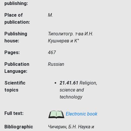
publishing:
Place of
М.
publication:
Publishing
Типолитогр. т-ва И.Н.
house:
Кушнерев и К°
Pages:
467
Publication
Russian
Language:
Scientific
21.41.61
Religion,
topics
science and
technology
Full text:
Electronic book
Bibliographic
Чичерин, Б.Н. Наука и