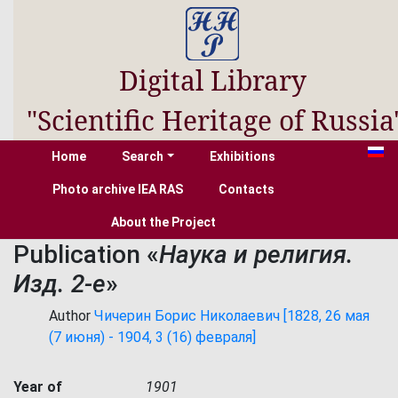
Digital Library
"Scientific Heritage of Russia
Home
Search
Exhibitions
Photo archive IEA RAS
Contacts
About the Project
Publication «
Наука и религия.
Изд. 2-е
»
Author
Чичерин Борис Николаевич [1828, 26 мая
(7 июня) - 1904, 3 (16) февраля]
Year of
1901