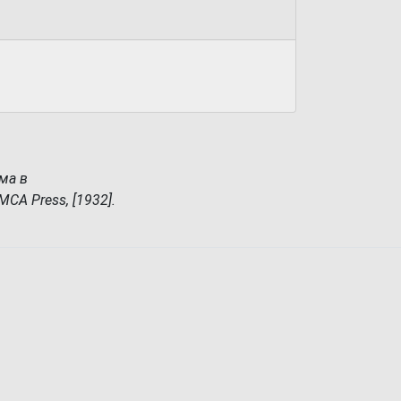
ма в
CA Press, [1932].