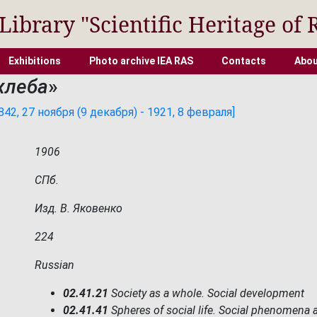
 Library "Scientific Heritage of 
Exhibitions
Photo archive IEA RAS
Contacts
Abou
хлеба
»
2, 27 ноября (9 декабря) - 1921, 8 февраля]
1906
СПб.
Изд. В. Яковенко
224
Russian
02.41.21
Society as a whole. Social development
02.41.41
Spheres of social life. Social phenomena a