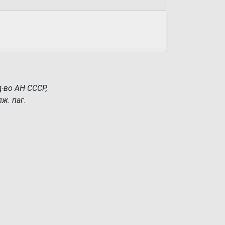
д-во АН СССР,
лж. паг.