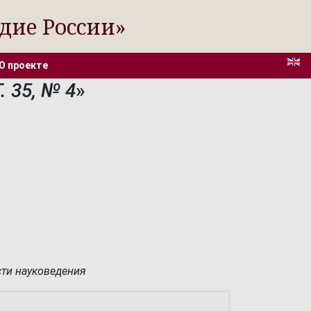
дие России»
О проекте
 35, № 4
»
ти науковедения