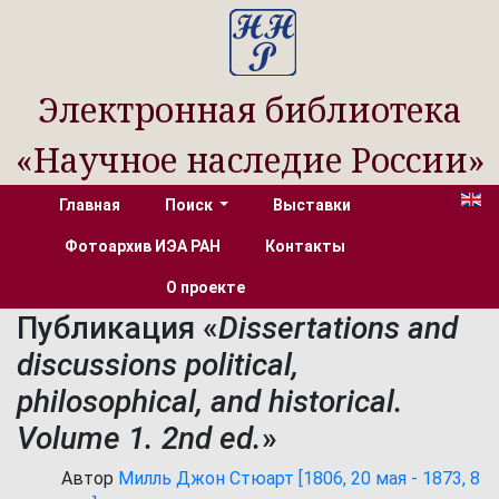
Электронная библиотека
«Научное наследие России»
Главная
Поиск
Выставки
Фотоархив ИЭА РАН
Контакты
О проекте
Публикация «
Dissertations and
discussions political,
philosophical, and historical.
Volume 1. 2nd ed.
»
Автор
Милль Джон Стюарт [1806, 20 мая - 1873, 8