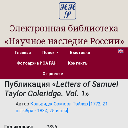
Электронная библиотека
«Научное наследие России»
Главная
Поиск
Выставки
Фотоархив ИЭА РАН
Контакты
О проекте
Публикация «
Letters of Samuel
Taylor Coleridge. Vol. 1
»
Автор
Кольридж Сэмюэл Тэйлор [1772, 21
октября - 1834, 25 июля]
Год издания:
1895