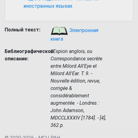
иностранных языках
Полный текст:
Электронная
книга
Библиографическое
L'Espion anglois, ou
описание:
Correspondance secrète
entre Milord All'Eye et
Milord All'Ear. T. 9. -
Nouvelle édition, revue,
corrigée &
considérablement
augmentée. - Londres :
John Adamson,
MDCCLXXXIV [1784]. - [4],
362 p.
© 2020-2026 - МСЦ РАН