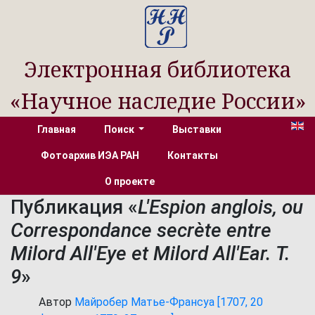
Электронная библиотека
«Научное наследие России»
Главная
Поиск
Выставки
Фотоархив ИЭА РАН
Контакты
О проекте
Публикация «
L'Espion anglois, ou
Correspondance secrète entre
Milord All'Eye et Milord All'Ear. T.
9
»
Автор
Майробер Матье-Франсуа [1707, 20