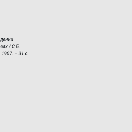
ждении
ах / С.Б.
 1907. – 31 с.