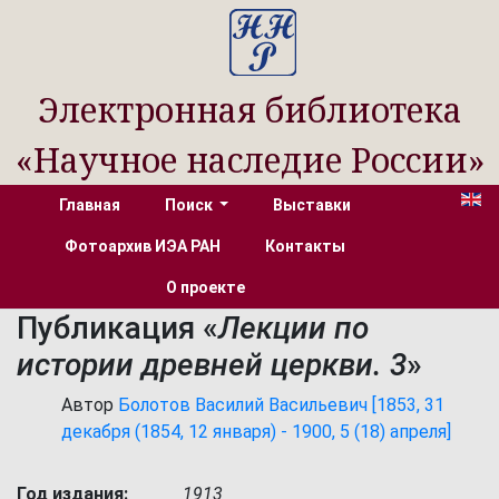
Электронная библиотека
«Научное наследие России»
Главная
Поиск
Выставки
Фотоархив ИЭА РАН
Контакты
О проекте
Публикация «
Лекции по
истории древней церкви. 3
»
Автор
Болотов Василий Васильевич [1853, 31
декабря (1854, 12 января) - 1900, 5 (18) апреля]
Год издания:
1913