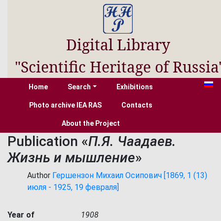
Digital Library
"Scientific Heritage of Russia
Home
Search
Exhibitions
Photo archive IEA RAS
Contacts
About the Project
Publication «
П.Я. Чаадаев.
Жизнь и мышление
»
Author
Гершензон Михаил Осипович [1869, 1 (13)
июля - 1925, 19 февраля]
Year of
1908