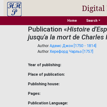
Digital
Home
Search
Publication «
Histoire d'Esp
jusqu'a la mort de Charles II
Author
Адамс Джон [1750 - 1814]
Author
Херефорд Чарльз [1757]
Year of publishing:
Place of publication:
Publishing house:
Pages:
Publication Language: