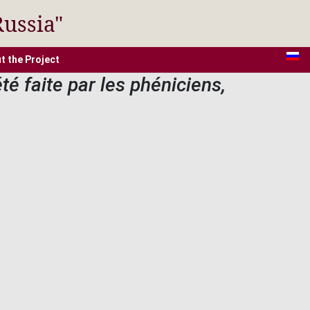
Russia"
t the Project
té faite par les phéniciens,