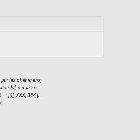
 par les phéniciens,
'Adam[s], sur la 2e
. – [4], XXX, 384 [i.
s.