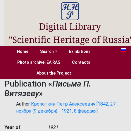
Digital Library
"Scientific Heritage of Russia
Home
Search
Exhibitions
Photo archive IEA RAS
Contacts
About the Project
Publication «
Письма П.
Витязеву
»
Author
Кропоткин Петр Алексеевич [1842, 27
ноября (9 декабря) - 1921, 8 февраля]
Year of
1921