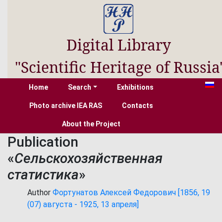
Digital Library
"Scientific Heritage of Russia
Home
Search
Exhibitions
Photo archive IEA RAS
Contacts
About the Project
Publication
«
Сельскохозяйственная
статистика
»
Author
Фортунатов Алексей Федорович [1856, 19
(07) августа - 1925, 13 апреля]