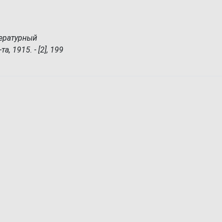
тературный
а, 1915. - [2], 199