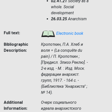
02.41.21
Society as a
whole. Social
development
26.03.25
Anarchism
Full text:
Electronic book
Bibliographic
Кропоткин, П.А. Хлеб и
Description:
воля = (La conquête du
pain) / П. Кропоткин ;
[Предисл. Элизэ Реклю]. -
2-е изд. - М. : Изд. Моск.
федерации анархист.
групп, 1917. - 164 с. -
(Библиотека "Анархиста" ;
№ 14).
Additional
Очерк социального
Information:
идеала анархистского