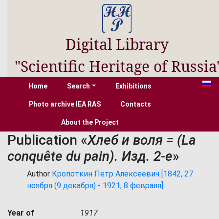
Digital Library
"Scientific Heritage of Russia
Home
Search
Exhibitions
Photo archive IEA RAS
Contacts
About the Project
Publication «
Хлеб и воля = (La
conquête du pain). Изд. 2-е
»
Author
Кропоткин Петр Алексеевич [1842, 27
ноября (9 декабря) - 1921, 8 февраля]
Year of
1917