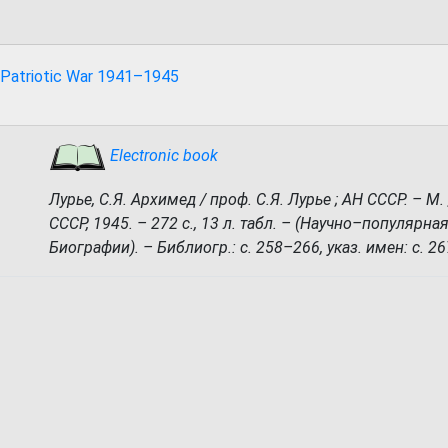
 Patriotic War 1941–1945
Electronic book
Лурье, С.Я. Архимед / проф. С.Я. Лурье ; АН СССР. – М. 
СССР, 1945. – 272 с., 13 л. табл. – (Научно–популярна
Биографии). – Библиогр.: с. 258–266, указ. имен: с. 2