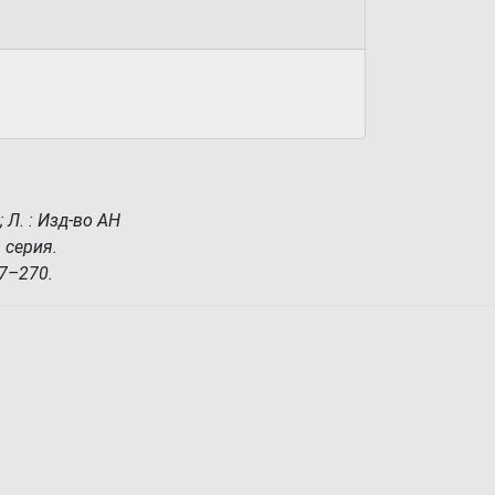
; Л. : Изд-во АН
я серия.
67–270.