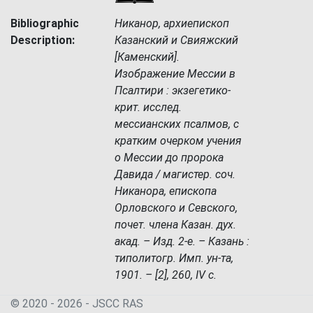
Bibliographic
Никанор, архиепископ
Description:
Казанский и Свияжский
[Каменский].
Изображение Мессии в
Псалтири : экзегетико-
крит. исслед.
мессианских псалмов, с
кратким очерком учения
о Мессии до пророка
Давида / магистер. соч.
Никанора, епископа
Орловского и Севского,
почет. члена Казан. дух.
акад. – Изд. 2-е. – Казань :
типолитогр. Имп. ун-та,
1901. – [2], 260, IV с.
© 2020 - 2026 - JSСC RAS