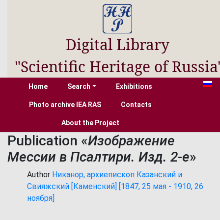
Digital Library
"Scientific Heritage of Russia
Home
Search
Exhibitions
Photo archive IEA RAS
Contacts
About the Project
Publication «
Изображение
Мессии в Псалтири. Изд. 2-е
»
Author
Никанор, архиепископ Казанский и
Свияжский [Каменский] [1847, 25 мая - 1910, 26
ноября]