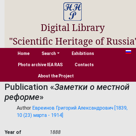
Digital Library
"Scientific Heritage of Russia
Home
Search
Exhibitions
Photo archive IEA RAS
Contacts
About the Project
Publication «
Заметки о местной
реформе
»
Author
Евреинов Григорий Александрович [1839,
10 (23) марта - 1914]
Year of
1888