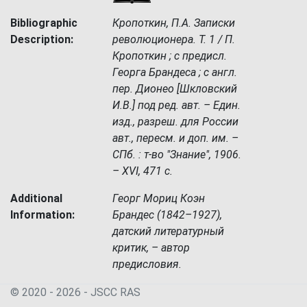
Bibliographic
Кропоткин, П.А. Записки
Description:
революционера. Т. 1 / П.
Кропоткин ; с предисл.
Георга Брандеса ; с англ.
пер. Дионео [Шкловский
И.В.] под ред. авт. – Един.
изд., разреш. для России
авт., пересм. и доп. им. –
СПб. : т-во "Знание", 1906.
– XVI, 471 с.
Additional
Георг Мориц Коэн
Information:
Брандес (1842–1927),
датский литературный
критик, – автор
предисловия.
© 2020 - 2026 - JSСC RAS