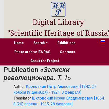
Digital Library
"Scientific Heritage of Russia
Home
Search
Exhibitions
Photo archive IEA RAS
Contacts
About the Project
Publication «
Записки
революционера. Т. 1
»
Author
Кропоткин Петр Алексеевич [1842, 27
ноября (9 декабря) - 1921, 8 февраля]
Translator
Шкловский Исаак Владимирович [1864,
8 (20) апреля - 1935, 28 февраля]