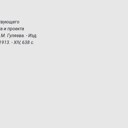
ствующего
а и проекта
М. Гуляева. - Изд.
913. - XIV, 638 с.