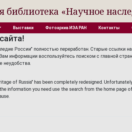
я библиотека «Научное насле
Выставки
Фотоархив ИЭА РАН
Контакты
сайта!
следие России" полностью переработан. Старые ссылки на
й Вам информации воспользуйтесь поиском с главной стр
е неудобства.
eritage of Russia" has been completely redesigned. Unfortunately,
s the information you need use the search from the home page o
ause.