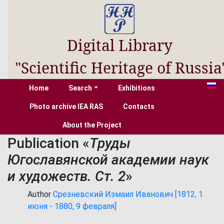
Digital Library
"Scientific Heritage of Russia
Home
Search
Exhibitions
Photo archive IEA RAS
Contacts
About the Project
Publication «
Труды
Югославянской академии наук
и художеств. Ст. 2
»
Author
Срезневский Измаил Иванович [1812, 1
июня - 1880, 9 февраля]