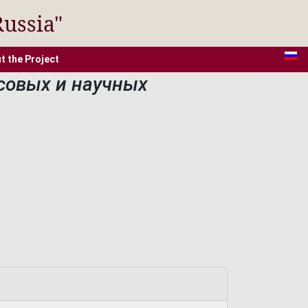
Russia"
t the Project
совых и научных