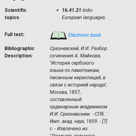
Scientific
16.41.21
Indo-
topics
European languages
Full text:
Electronic book
Bibliographic
Срезневский, И.И. Разбор
Description:
сочинения А. Майкова,
"История сербского
языка по памятникам,
писанным кириллицей, в
связи с историей народа",
Москва, 1857,
составленный
ординарным академиком
И.И. Срезневским. - СПб. :
Имп. акад. наук, 1859. - [7]
с. - Извлечено из
"Двадцать седьмого