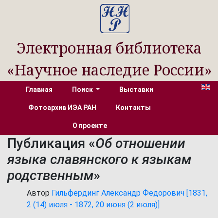
Электронная библиотека
«Научное наследие России»
Главная
Поиск
Выставки
Фотоархив ИЭА РАН
Контакты
О проекте
Публикация «
Об отношении
языка славянского к языкам
родственным
»
Автор
Гильфердинг Александр Фёдорович [1831,
2 (14) июля - 1872, 20 июня (2 июля)]